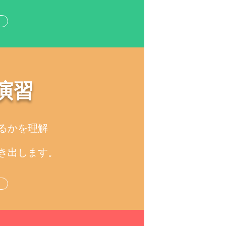
演習
るかを理解
き出します。