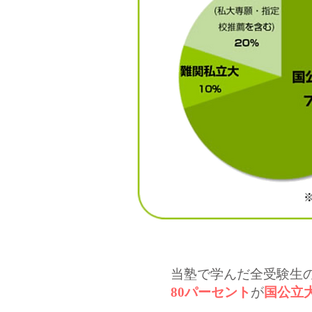
当塾で学んだ全受験生
80パーセント
が
国公立